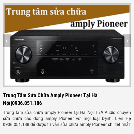
Trung Tâm Sửa Chữa Amply Pioneer Tại Hà
T
Nội|0936.051.186
S
C
Trung tâm sửa chữa amply Pioneer tại Hà Nội T+A Audio chuyên
T
sửa chữa các dòng amply Pioneer với mọi loại bệnh. Liên Hệ
0936.051.186 để được tư vấn sửa chữa amply Pioneer chi tiết nhất