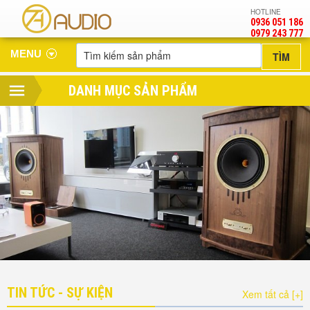
HOTLINE
0936 051 186
‎0979 243 777
MENU
DANH MỤC SẢN PHẨM
TIN TỨC - SỰ KIỆN
Xem tất cả [+]