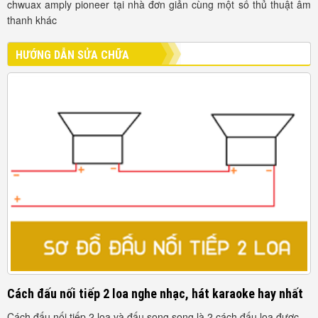
chwuax amply pioneer tại nhà đơn giản cùng một số thủ thuật âm
thanh khác
HƯỚNG DẪN SỬA CHỮA
Cách đấu nối tiếp 2 loa nghe nhạc, hát karaoke hay nhất
Cách đấu nối tiếp 2 loa và đấu song song là 2 cách đấu loa được