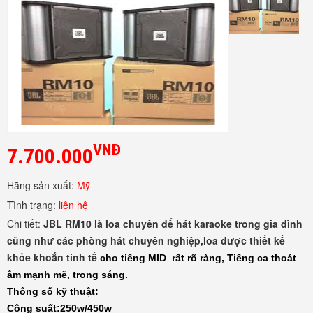
VNĐ
7.700.000
Hãng sản xuất:
Mỹ
Tình trạng:
liên hệ
Chi tiết:
JBL RM10 là loa chuyên để hát karaoke trong gia đình
cũng như các phòng hát chuyên nghiệp,loa được thiết kế
khỏe khoắn tinh tế
cho tiếng MID rất rõ ràng, Tiếng ca thoát
âm mạnh mẽ, trong sáng.
Thông số kỹ thuật:
Công suất:250w/450w