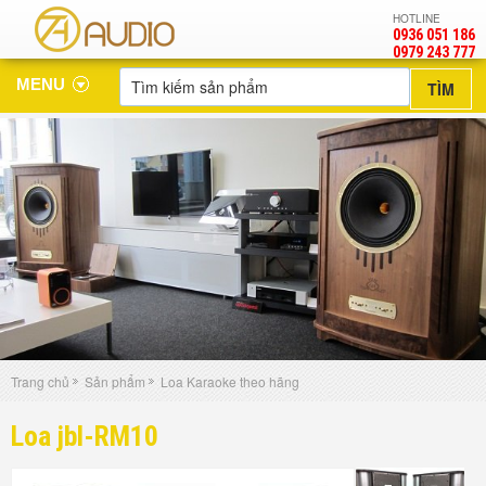
HOTLINE
0936 051 186
‎0979 243 777
MENU
Trang chủ
Sản phẩm
Loa Karaoke theo hãng
Loa jbl-RM10