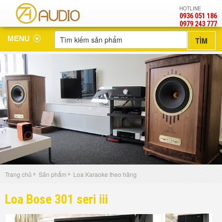
HOTLINE
0936 051 186
‎0979 243 777
MENU
Trang chủ
Sản phẩm
Loa Karaoke theo hãng
Loa Bose 301 seri iii