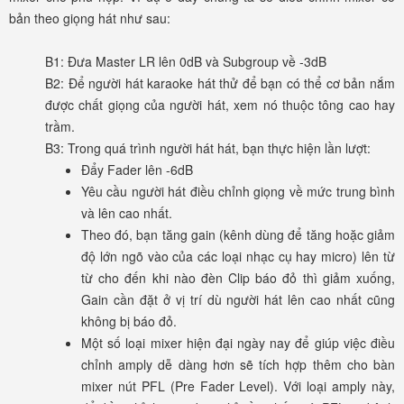
bản theo giọng hát như sau:
B1: Đưa Master LR lên 0dB và Subgroup về -3dB
B2: Để người hát karaoke hát thử để bạn có thể cơ bản nắm
được chất giọng của người hát, xem nó thuộc tông cao hay
trầm.
B3: Trong quá trình người hát hát, bạn thực hiện lần lượt:
Đẩy Fader lên -6dB
Yêu cầu người hát điều chỉnh giọng về mức trung bình
và lên cao nhất.
Theo đó, bạn tăng gain (kênh dùng để tăng hoặc giảm
độ lớn ngõ vào của các loại nhạc cụ hay micro) lên từ
từ cho đến khi nào đèn Clip báo đỏ thì giảm xuống,
Gain cần đặt ở vị trí dù người hát lên cao nhất cũng
không bị báo đỏ.
Một số loại mixer hiện đại ngày nay để giúp việc điều
chỉnh amply dễ dàng hơn sẽ tích hợp thêm cho bàn
mixer nút PFL (Pre Fader Level). Với loại amply này,