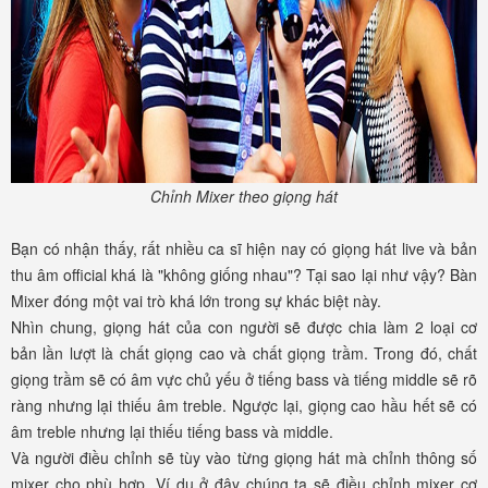
Chỉnh Mixer theo giọng hát
Bạn có nhận thấy, rất nhiều ca sĩ hiện nay có giọng hát live và bản
thu âm official khá là "không giống nhau"? Tại sao lại như vậy? Bàn
Mixer đóng một vai trò khá lớn trong sự khác biệt này.
Nhìn chung, giọng hát của con người sẽ được chia làm 2 loại cơ
bản lần lượt là chất giọng cao và chất giọng trầm. Trong đó, chất
giọng trầm sẽ có âm vực chủ yếu ở tiếng bass và tiếng middle sẽ rõ
ràng nhưng lại thiếu âm treble. Ngược lại, giọng cao hầu hết sẽ có
âm treble nhưng lại thiếu tiếng bass và middle.
Và người điều chỉnh sẽ tùy vào từng giọng hát mà chỉnh thông số
mixer cho phù hợp. Ví dụ ở đây chúng ta sẽ điều chỉnh mixer cơ