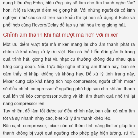
dụng hiệu ứng Echo, hiệu ứng này sẽ làm cho âm thanh nghe "ảo"
hơn, ít lộ ra khuyết điểm về giọng hát. Với những người đã có kinh
nghiệm như các ca sĩ trên sân khấu thì lại nên sử dụng ít Echo và
phối hợp cùng Reverb/Delay để tạo sự hài hòa trong giọng hát.
Chỉnh âm thanh khi hát mượt mà hơn với mixer
Một ưu điểm vượt trội mà mixer mang lại cho âm thanh phát ra
chính là khả năng xử lý ưu việt. Bạn có thể hiểu đơn giản là trong
quá trình hát, giọng hát và nhạc cụ thường không đều nhau qua
từng công đoạn. Nếu trực tiếp nghe những âm thanh này, bạn sẽ
cảm thấy bị khập khiếng và không hay. Để xử lý tình trạng này,
Mixer cung cấp khả năng tích hợp compressor, người chỉnh mixer
sẽ điều chỉnh compressor ở ngưỡng phù hợp sao cho khi âm thanh
quá lớn thì kéo compressor xuống và khi âm thanh quá nhỏ thì lại
nâng compressor lên.
Tuy nhiên, để làm tốt được sự điều chỉnh này, bạn cần có cảm âm
tốt và sự nhanh nhạy cao, biết xử lý âm thanh khéo léo.
Bên cạnh compressor, mixer còn có thêm tính năng limiter giúp âm
thanh không bị vượt quá ngưỡng cho phép gây hiện tượng, rú rít,