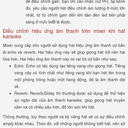
để điều chỉnh gain, bạn chỉ cần nhấn nút PFL tại kênh
đó, yêu cầu người hát điều chỉnh âm lượng ở mức lớn
nhất, từ từ chỉnh gain đến khi dàn đèn led bên phải
sáng ở mức 0dB là được.
Điều chỉnh hiệu ứng âm thanh trên mixer khi hát
karaoke
Mixer cung cấp cho người sử dụng hai hiệu ứng âm thanh cơ bản
là echo và reverb. Hai hiệu ứng này sẽ giúp giọng hát trở nên hài
hòa hơn. Hai hiệu ứng âm thanh này có vai trò cơ bản như sau:
Echo: Echo có tác dụng tạo tiếng vang cho giọng hát. Tiếng
vang này có tính chất như tiếng vang khi bạn hét lên trong
một phòng trống hoặc một hang động, đó là âm thanh dội
về.
Reverb: Reverb/Delay thì thường được sử dụng để thể hiện
sự ngân dài của âm thanh karaoke, giúp giọng hát truyền
cảm và có chiều sâu hơn, đỡ tốn sức khi hát.
Thông thường, tùy theo người và kỹ năng hát sẽ có sự điều chỉnh
amply khác nhau. Theo đó, với những người không biết hát, nên sử