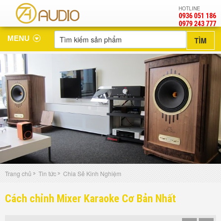
HOTLINE
0936 051 186
‎0979 243 777
MENU
Trang chủ
Tin tức
Chia Sẻ Kinh Nghiệm
Cách chỉnh Mixer Karaoke Cơ Bản Nhất