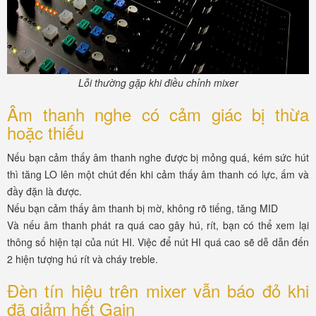
Lỗi thường gặp khi điều chỉnh mixer
Âm thanh nghe có cảm giác bị thừa
hoặc thiếu
Nếu bạn cảm thấy âm thanh nghe được bị mỏng quá, kém sức hút
thì tăng LO lên một chút đến khi cảm thấy âm thanh có lực, ấm và
đầy đặn là được.
Nếu bạn cảm thấy âm thanh bị mờ, không rõ tiếng, tăng MID
Và nếu âm thanh phát ra quá cao gây hú, rít, bạn có thể xem lại
thông số hiện tại của nút HI. Việc để nút HI quá cao sẽ dễ dẫn đến
2 hiện tượng hú rít và cháy treble.
Đèn tín hiệu trên mixer vẫn báo đỏ khi
đã giảm hết Gain