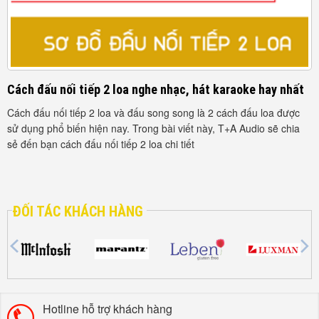
Cách đấu nối tiếp 2 loa nghe nhạc, hát karaoke hay nhất
H
Cách đấu nối tiếp 2 loa và đấu song song là 2 cách đấu loa được
S
sử dụng phổ biến hiện nay. Trong bài viết này, T+A Audio sẽ chia
H
sẻ đến bạn cách đấu nối tiếp 2 loa chi tiết
l
v
ĐỐI TÁC KHÁCH HÀNG
Hotline hỗ trợ khách hàng