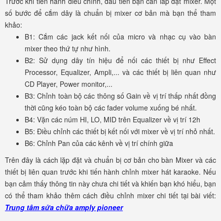
Trước khi tiến hành điều chỉnh, đầu tiên bạn cần lắp đặt mixer. Một
số bước để cắm dây là chuẩn bị mixer cơ bản mà bạn thể tham
khảo:
B1: Cắm các jack kết nối của micro và nhạc cụ vào bàn
mixer theo thứ tự như hình.
B2: Sử dụng dây tín hiệu để nối các thiết bị như Effect
Processor, Equalizer, Ampli,... và các thiết bị liên quan như
CD Player, Power monitor,...
B3: Chỉnh toàn bộ các thông số Gain về vị trí thấp nhất đồng
thời cũng kéo toàn bộ các fader volume xuống bé nhất.
B4: Vặn các núm HI, LO, MID trên Equalizer về vị trí 12h
B5: Điều chỉnh các thiết bị kết nối với mixer về vị trí nhỏ nhất.
B6: Chỉnh Pan của các kênh về vị trí chính giữa
Trên đây là cách lặp đặt và chuẩn bị cơ bản cho bàn Mixer và các
thiết bị liên quan trước khi tiến hành chỉnh mixer hát karaoke. Nếu
bạn cảm thấy thông tin này chưa chi tiết và khiến bạn khó hiểu, bạn
có thể tham khảo thêm cách điều chỉnh mixer chi tiết tại bài viết:
Trung tâm sửa chữa amply pioneer