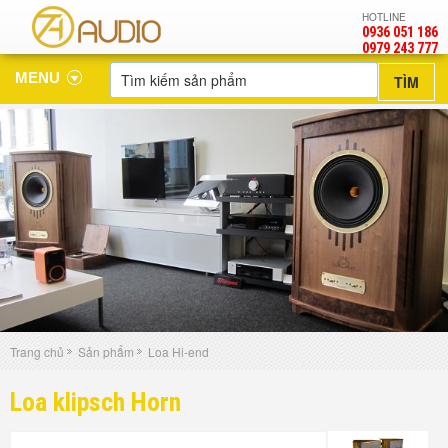
HOTLINE
0936 051 186
‎0979 243 777
MENU
Trang chủ
Sản phẩm
Loa Hi-end
Loa klipsch Horn