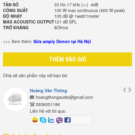
TẦN SỐ
33 Hz-17 kHz (+-) 4dB
CÔNG SUẤT
100 W max continuous (400 W peak)
ĐỘ NHẠY
105 dB @ 1watt/1meter
MAX ACOUSTIC OUTPUT
121 dB SPL
TRỞ KHÁNG
8Ohms
>>> Xem thêm:
Sửa amply Denon tại Hà Nội
THÊM VÀO GIỎ
Chia sẻ sản phẩm này với bạn bè:
Hoàng Văn Thông
hoangthongaudio@gmail.com
0936051186
Liên hệ với tôi qua: