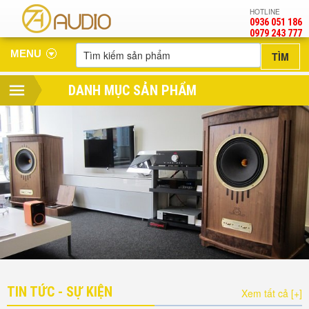
HOTLINE
0936 051 186
‎0979 243 777
MENU
DANH MỤC SẢN PHẨM
TIN TỨC - SỰ KIỆN
Xem tất cả [+]