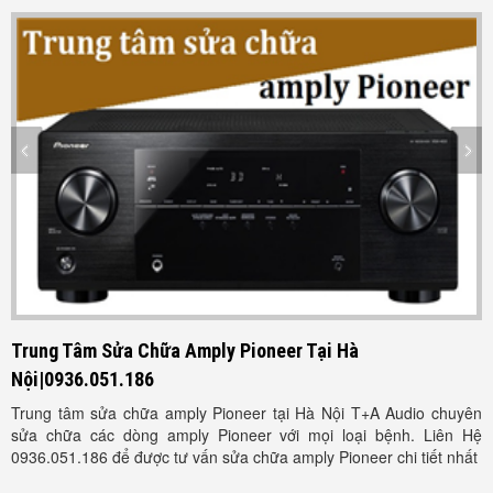
Trung Tâm Sửa Chữa Amply Pioneer Tại Hà
T
Nội|0936.051.186
S
C
Trung tâm sửa chữa amply Pioneer tại Hà Nội T+A Audio chuyên
T
sửa chữa các dòng amply Pioneer với mọi loại bệnh. Liên Hệ
0936.051.186 để được tư vấn sửa chữa amply Pioneer chi tiết nhất