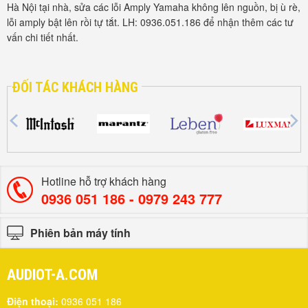
Hà Nội tại nhà, sửa các lỗi Amply Yamaha không lên nguồn, bị ù rè,
C
lỗi amply bật lên rồi tự tắt. LH: 0936.051.186 để nhận thêm các tư
đ
vấn chi tiết nhất.
b
ĐỐI TÁC KHÁCH HÀNG
Hotline hỗ trợ khách hàng
0936 051 186 - ‎0979 243 777
Phiên bản máy tính
AUDIOT-A.COM
Điện thoại:
0936 051 186