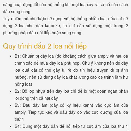
năng hoạt động tốt của hệ thống khi một loa xảy ra sự cố của cách
đấu song song.
Tuy nhiên, nó chỉ được sử dụng với hệ thống nhiều loa, nếu chỉ sử
dụng 2 loa cho dàn karaoke, ta chỉ cần sử dụng một trong 2
phương pháp đấu nối tiếp hoặc song song.
Quy trình đấu 2 loa nối tiếp
B1: Chuẩn bị dây loa (đo khoảng cách giữa amply và hai loa
chính xác để mua dây loa phù hợp. Chú ý không nên để dây
loa quá dài có thể gây ù, rè do tín hiệu truyền đi bị ảnh
hưởng, nên sử dụng dây loa chất lượng cao để tránh làm hư
hỏng loa)
B2: Bỏ lớp nhựa trên dây loa chỉ để lộ một đoạn ngắn phần
lõi đồng trên cả hai dây
B3: Đấu dây âm (dây có ký hiệu xanh) vào cực âm của
amply. Tiếp tục kéo và đấu dây đó vào cực dương của loa
thứ 1
B4: Dùng một dây dẫn để nối tiếp từ cực âm của loa thứ 1