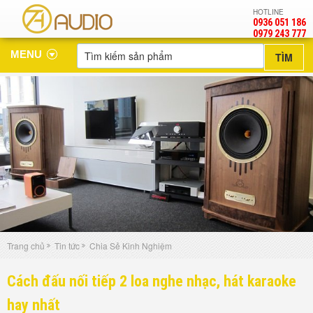
HOTLINE
0936 051 186
‎0979 243 777
MENU
Trang chủ
Tin tức
Chia Sẻ Kinh Nghiệm
Cách đấu nối tiếp 2 loa nghe nhạc, hát karaoke
hay nhất