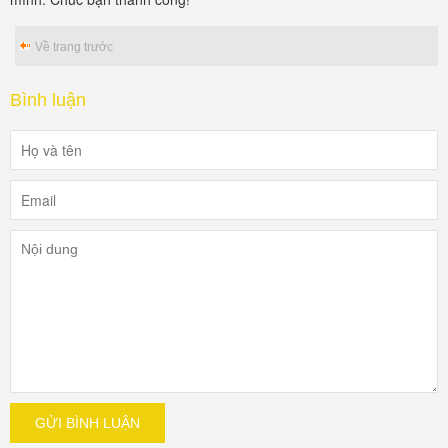
Về trang trước
Bình luận
GỬI BÌNH LUẬN