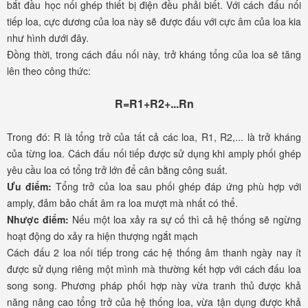
bắt đầu học nối ghép thiết bị điện đều phải biết. Với cách đấu nối
tiếp loa, cực dương của loa này sẽ được đấu với cực âm của loa kia
như hình dưới đây.
Đồng thời, trong cách đấu nối này, trở kháng tổng của loa sẽ tăng
lên theo công thức:
R=R1+R2+...Rn
Trong đó: R là tổng trở của tất cả các loa, R1, R2,... là trở kháng
của từng loa. Cách đấu nối tiếp được sử dụng khi amply phối ghép
yêu cầu loa có tổng trở lớn để cân bằng công suất.
Ưu điểm:
Tổng trở của loa sau phối ghép đáp ứng phù hợp với
amply, đảm bảo chất âm ra loa mượt mà nhất có thể.
Nhược điểm:
Nếu một loa xảy ra sự cố thì cả hệ thống sẽ ngừng
hoạt động do xảy ra hiện thượng ngắt mạch
Cách đấu 2 loa nối tiếp trong các hệ thống âm thanh ngày nay ít
được sử dụng riêng một mình mà thường kết hợp với cách đấu loa
song song. Phương pháp phối hợp này vừa tranh thủ được khả
năng nâng cao tổng trở của hệ thống loa, vừa tận dụng được khả