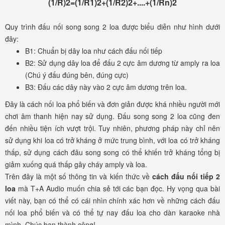
(1/R)2=(1/R1)2+(1/R2)2+....+(1/Rn)2
Quy trình đấu nối song song 2 loa được biểu diễn như hình dưới
đây:
B1: Chuẩn bị dây loa như cách đấu nối tiếp
B2: Sử dụng dây loa để đấu 2 cực âm dương từ amply ra loa
(Chú ý đấu đúng bên, đúng cực)
B3: Đấu các dây này vào 2 cực âm dương trên loa.
Đây là cách nối loa phổ biến và đơn giản được khá nhiều người mới
chơi âm thanh hiện nay sử dụng. Đấu song song 2 loa cũng đen
đến nhiều tiện ích vượt trội. Tuy nhiên, phương pháp này chỉ nên
sử dụng khi loa có trở kháng ở mức trung bình, với loa có trở kháng
thấp, sử dụng cách đâu song song có thể khiến trở kháng tổng bị
giảm xuống quá thấp gây cháy amply và loa.
Trên đây là một số thông tin và kiến thức về
cách đấu nối tiếp 2
loa
mà T+A Audio muốn chia sẻ tới các bạn đọc. Hy vọng qua bài
viết này, bạn có thể có cái nhìn chính xác hơn về những cách đấu
nối loa phổ biến và có thể tự nay đấu loa cho dàn karaoke nhà
mình. Chúc bạn thành công!