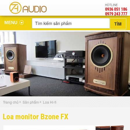
HOTLINE
0936 051 186
‎0979 243 777
MENU
Trang chủ
Sản phẩm
Loa Hi-fi
Loa monitor Bzone FX