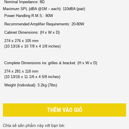
Nominal Impedance:
8Ω
Maximum SPL (dBA @1M – each):
110dBA (pair)
Power Handling R.M.S.:
80W
Recommended Amplifier Requirements:
20-80W
Cabinet Dimensions: (H x W x D)
274 x 276 x 105 mm
(10 13/16 x 10 7/8 x 4 1/8 inches)
Complete Dimensions inc grilles & bracket: (H x W x D)
274 x 281 x 118 mm
(10 13/16 x 11 1/6 x 4 5/8 inches)
Weight (Individual):
3.2kg (7lbs)
THÊM VÀO GIỎ
Chia sẻ sản phẩm này với bạn bè: