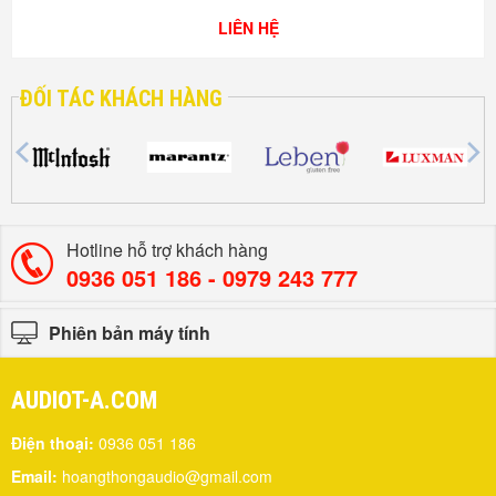
LIÊN HỆ
ĐỐI TÁC KHÁCH HÀNG
Hotline hỗ trợ khách hàng
0936 051 186 - ‎0979 243 777
Phiên bản máy tính
AUDIOT-A.COM
Điện thoại:
0936 051 186
Email:
hoangthongaudio@gmail.com