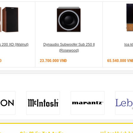
 200 XD (Walnut)
Dynaudio Subwoofer Sub 250 II
loa kl
(Rosewood)
Đ
23.700.000 VNĐ
65.540.000 VN