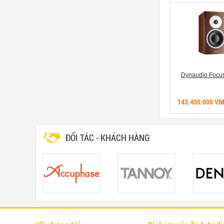
 RP-260f
Klipsch RP-250f
Dynaudio Focus
15.370.000 VNĐ
143.400.000 VN
ĐỐI TÁC - KHÁCH HÀNG