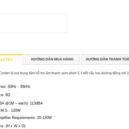
HƯỚNG DẪN MUA HÀNG
HƯỚNG DẪN THANH TOA
HI TIẾT
enter là loa trung tâm hỗ trợ âm thanh xem phim 5.1 kết cấu hai đường tiếng với 2 
nse:
60Hz - 30kHz
ce:
8Ω
BA @1M – each):
113dBA
.M.S.:
120W
lifier Requirements:
20-120W
ns: (H x W x D)