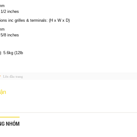
 mm
 1/2 inches
ns inc grilles & terminals: (H x W x D)
 mm
 5/8 inches
):
5.6kg (12lb
Lên đầu trang
uận
NG NHÓM