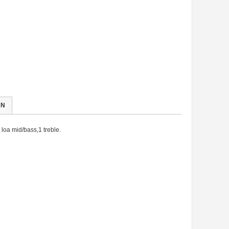
́N
loa mid/bass,1 treble.