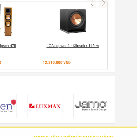
ipsch rf7ii
LOA supwoofer Klipsch r-112sw
Loa k
Đ
12.310.000 VNĐ
9.000.000 VN