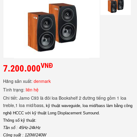
VNĐ
7.200.000
Hãng sản xuất:
denmark
Tình trạng:
liên hệ
Chi tiết:
Jamo C93 là đôi loa Bookshelf 2 đường tiếng gồm 1 loa
treble,1 loa mid/bass,
kỹ thuật waveguide, loa mid/bass làm bằng công
nghệ HCCC với kỹ thuật Long Displacement Surround.
Thông số kỹ thuật:
Tần số : 45Hz-24kHz
Công suất : 120W/240W