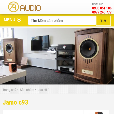
HOTLINE
0936 051 186
‎0979 243 777
MENU
Trang chủ
Sản phẩm
Loa Hi-fi
Jamo c93