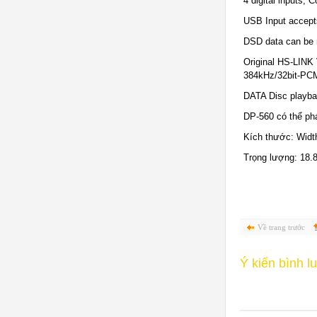
4 digital inputs,
USB Input accep
DSD data can be
Original HS-LINK
384kHz/32bit-PC
DATA Disc playbac
DP-560 có thể ph
Kích thước: Width
Trọng lượng: 18.8 
Về trang trước
Ý kiến bình l