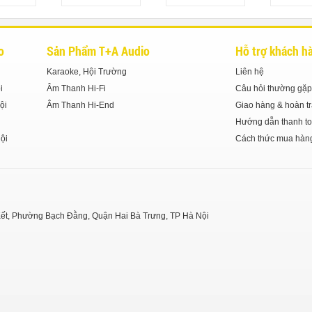
o
Sản Phẩm T+A Audio
Hỗ trợ khách h
Karaoke, Hội Trường
Liên hệ
i
Âm Thanh Hi-Fi
Câu hỏi thường gặp
ội
Âm Thanh Hi-End
Giao hàng & hoàn tr
Hướng dẫn thanh to
ội
Cách thức mua hàn
y Kết, Phường Bạch Đằng, Quận Hai Bà Trưng, TP Hà Nội