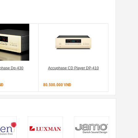
phase Dp-430
Accuphase CD Player DP-410
NĐ
80.500.000 VNĐ