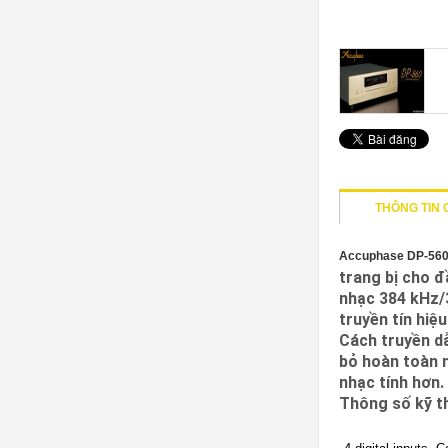
THÔNG TIN C
Accuphase DP-560 
trang bị cho đ
nhạc 384 kHz/3
truyền tín hiệ
Cách truyền dẫ
bỏ hoàn toàn n
nhạc tính hơn.
Thông số kỹ t