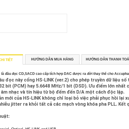
HƯỚNG DẪN MUA HÀNG
HƯỚNG DẪN THANH TOA
HI TIẾT
là đầu đọc CD,SACD cao cấp tích hợp DAC được ra đời thay thế cho Accupha
ầu đọc này cổng HS-LINK (ver.2) cho phép truyền dữ liệu số
2 bit (PCM) hay 5.6648 MHz/1 bit (DSD). Ưu điểm lớn nhất củ
u âm nhạc và tín hiệu từ bộ đếm đến D/A một cách độc lập.
n mới của HS-LINK không chỉ loại bỏ việc phải phục hồi lại 
hiễu jitter ra khỏi tất cả các mạch vòng khóa pha PLL. Kết 
huật: