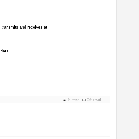
transmits and receives at
 data
In trang
Gửi email