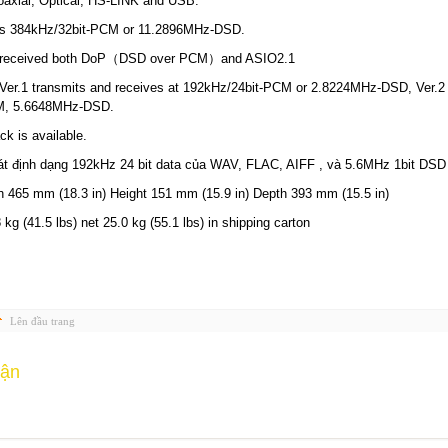
 Coaxial, Optical, HS-LINK and USB.
ts 384kHz/32bit-PCM or 11.2896MHz-DSD.
 received both DoP（DSD over PCM）and ASIO2.1
 Ver.1 transmits and receives at 192kHz/24bit-PCM or 2.8224MHz-DSD, Ver.2 
M, 5.6648MHz-DSD.
k is available.
át định dạng 192kHz 24 bit data của WAV, FLAC, AIFF , và 5.6MHz 1bit DSD
 465 mm (18.3 in) Height 151 mm (15.9 in) Depth 393 mm (15.5 in)
kg (41.5 lbs) net 25.0 kg (55.1 lbs) in shipping carton
Lên đầu trang
uận