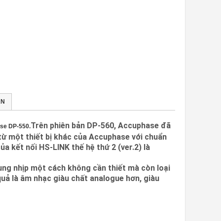
́N
Trên phiên bản DP-560, Accuphase đã
se DP-550.
 từ một thiết bị khác của Accuphase với chuẩn
a kết nối HS-LINK thế hệ thứ 2 (ver.2) là
xung nhịp một cách không cần thiết mà còn loại
quả là âm nhạc giàu chất analogue hơn, giàu