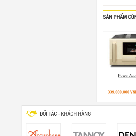
SẢN PHẨM CÙ
Amplifier MC2KW
Goldmund Power Amplifier Telos
Power Acc
2500 NextGen
NĐ
4.752.000.000 VNĐ
339.000.000 VN
ĐỐI TÁC - KHÁCH HÀNG