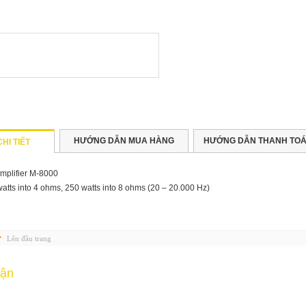
HƯỚNG DẪN MUA HÀNG
HƯỚNG DẪN THANH TOA
HI TIẾT
mplifier M-8000
atts into 4 ohms, 250 watts into 8 ohms (20 – 20.000 Hz)
Lên đầu trang
uận