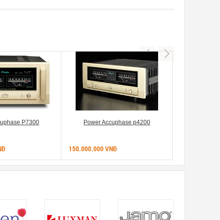
cuphase P7300
Power Accuphase p4200
Accuphase Pow
NĐ
150.000.000 VNĐ
464.000.000 