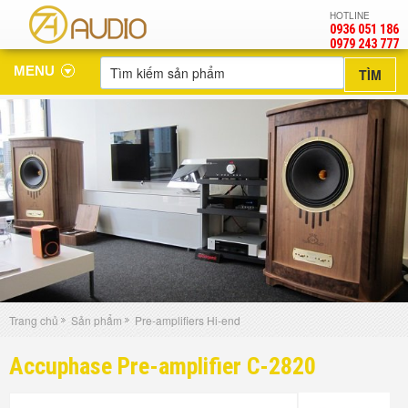
HOTLINE
0936 051 186
‎0979 243 777
MENU
Trang chủ
Sản phẩm
Pre-amplifiers Hi-end
Accuphase Pre-amplifier C-2820